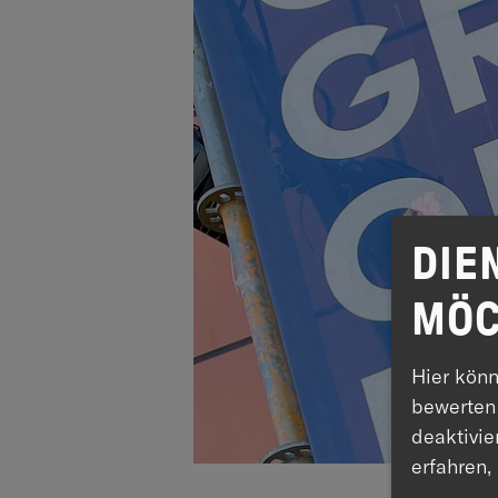
DIE
MÖC
Hier könn
bewerten
deaktivier
erfahren,