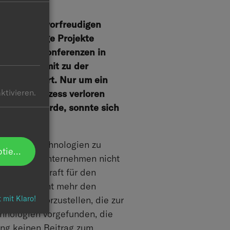
ernommen, vorfreudigen
ür zukünftige Projekte
-Washing Konferenzen in
aßgeblich mit zu der
verschlimmert. Nur um ein
ktivieren.
Gerichtsprozess verloren
donnert wurde, sonnte sich
Wege mit Technologien zu
ptieren
 vielen der Unternehmen nicht
e Antriebskraft für den
ien bald nicht mehr den
ösungen vorzustellen, die zur
t mit Klaro!
chnologien vorgefunden, die
ung keinen Beitrag zum