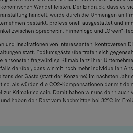
konomischen Wandel leisten. Der Eindruck, dass es si
eranstaltung handelt, wurde durch die Unmengen an f
ernehmen bestärkt, professionell ausgestattet und im
nkel zwischen Sprecher:in, Firmenlogo und „Green“-Te
en und Inspirationen von interessanten, kontroversen 
altungen statt: Podiumsgäste übertrafen sich gegenseiti
e ansonsten fragwürdige Klimabilanz ihrer Unternehmen
alls darüber, dass wir mit noch mehr individuellen A
ns der Gäste (statt der Konzerne) im nächsten Jahr ei
st so. als würden die CO2-Kompensationen der mit de
el zur Krimakrise sein. Damit haben wir uns dann auc
 und haben den Rest vom Nachmittag bei 32°C im Freib