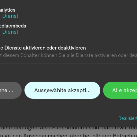
BY: NENE O. | TIM B.
alytics
nehmen einen Ausflug zum „Green“tech-Festival unt
1
Dienst
 vernetzen, neue Ideen einholen und Inspirationen f
ediaembeds
wir leider eine der wohl größten Green- und Impact
1
Dienst
 reihten sich ausgerechnet jene Unternehmen, die m
, in der wir uns heute befinden und die sich stetig 
le Dienste aktivieren oder deaktivieren
t diesem Schalter können Sie alle Dienste aktivieren oder dea
größter Ölkonzern, der erst vor wenigen Wochen ein 
einer drastischen Reduktion der CO2-Emissionen ver
 Festivals.
hmende Unternehmen wirklich daran interessiert, neue 
ehne ab
Ausgewählte akzeptieren
Alle akze
herigen sind. Doch es war auch offensichtlich, dass bei
Lebensraum für zukünftige Generationen zu erhalten di
ie Erkenntnis, dass die bisher eingesetzten Technolog
den. Statt tatsächlich innovative Technologien oder L
Realisier
ziele beitragen, also Paris-konform sind, haben wir Te
nen grünen Anschein machen, aber bei näherer Betracht