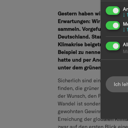
An
Gestern haben wir als Unter
↓
Erwartungen: Wir wollten uns
M
sammeln. Vorgefunden haben 
↓
Deutschland. Stand an Stand
Klimakrise beigetragen haben
Al
Mi
Beispiel zu nennen: Europas 
hatte und per Anordnung zu 
unter dem grünen Slogan des
Sicherlich sind einige teilne
Ich l
finden, die grüner als die bis
der Wunsch, den Planeten als 
Wandel ist sondern vielmehr d
gewohnten Gewinn abwerfen wer
Erreichung der globalen Klima
zwar auf den ersten Blick ei